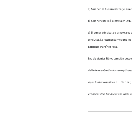
a) Skinner no fue un escritor, él era c
b) Skinner escribió la novela en 194
c) El punto principal de la novela e
conducta. Le recomendamos que lea los
Ediciones Martínez Roca.
Los siguientes libros también pueden
Reflexiones sobre Conductismo y Socie
Upon further reflections.
B. F. Skinner, 
El Análisis de la Conducta: una visión r