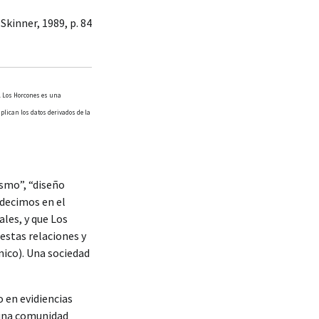
. Skinner, 1989, p. 84
. Los Horcones es una
lican los datos derivados de la
ismo”, “diseño
 decimos en el
les, y que Los
stas relaciones y
nico). Una sociedad
o en evidiencias
 una comunidad