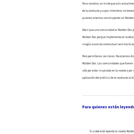
Para nosotros, es triste que aún actualm
de la conducta y cuyos miembros no tienen 
quienes estamos construyendo un Walden D
Decir que una comunidad es Walden Dos porq
Walden Dos porque implementa en la educac
ningún analista conductual serio haría ta
Pero permítanos ser claros: No estamos d
Walden Dos. Las comunidades que fueron i
sólo por estar inspirada en la novela o por
aplicación del análisis de la conducta al 
Para quienes están leyendo
Si usted está leyendo la novela Walde