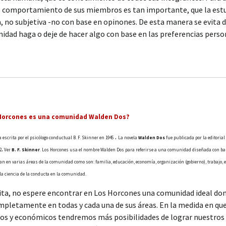
o comportamiento de sus miembros es tan importante, que la estu
a, no subjetiva -no con base en opinones. De esta manera se evita 
idad haga o deje de hacer algo con base en las preferencias perso
 Horcones es una comunidad Walden Dos?
.
escrita por el psicólogo conductual B. F. Skinner en 1945
La novela
Walden Dos
fue
publicada por la editoria
.
2
Ver
B. F. Skinner
. Los Horcones usa el nombre Walden Dos para referirse a una comunidad diseñada con base
can en varias áreas de la comunidad como son: familia, educación, economía, organización (gobierno), trabajo, etc
a ciencia de la conducta en la comunidad.
isita, no espere encontrar en Los Horcones una comunidad ideal dond
mpletamente en todas y cada una de sus áreas. En la medida en q
os y económicos tendremos más posibilidades de lograr nuestros