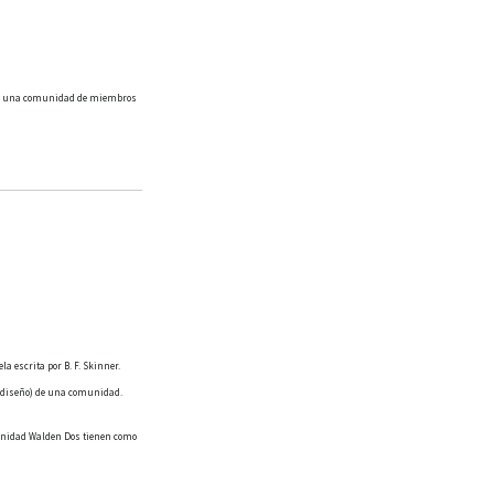
s es una comunidad de miembros
a escrita por B. F. Skinner.
 (diseño) de una comunidad.
munidad Walden Dos tienen como