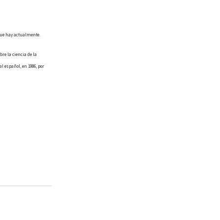
 que hay actualmente.
re la ciencia de la
l español, en 1986, por