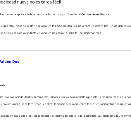
ociedad nueva no es tarea fácil.
en dos es la aplicación de la ciencia de la conducta y su filosofía, el
Conductismo Radical.
e que una comunidad sólo esté “inspirada” en la novela Walden Dos, no la hace un Walden Dos. Un Walden Do
n de la ciencia de la conducta y el conductismo para el diseño de una mejor sociedad.
Walden Dos
ente:
Dos, no es apropiado identificar como comunidades
Walden Dos
a aquellas que sólo fueron inspiradas en la novel
r una comunidad, no es lo mismo que aplicar la ciencia de la conducta en la estructuración y funcionamiento
 aplica en todas sus áreas, los conceptos y principios del análisis de la conducta. Los miembros de una co