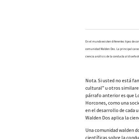
En el mundo existen diferentes tipos de 
comunidad Walden Dos. La principal caracte
ciencia análisis de la conducta al diseño 
Nota. Si usted no está fa
cultural” u otros similar
párrafo anterior es que 
Horcones, como una socie
en el desarrollo de cada
Walden Dos aplica la cien
Una comunidad walden dos 
científicas sobre la con