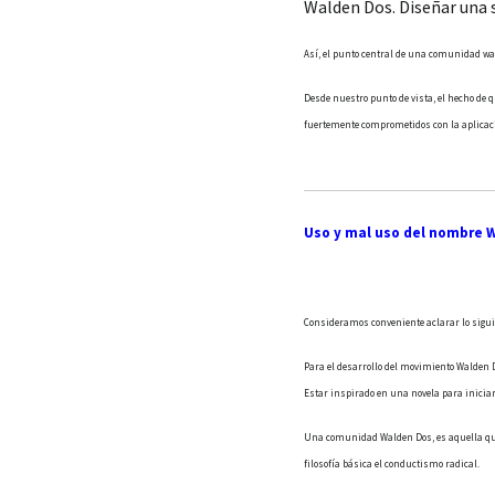
Walden Dos. Diseñar una s
Así, el punto central de una comunidad wald
Desde nuestro punto de vista, el hecho d
fuertemente comprometidos con la aplicació
Uso y mal uso del nombre 
Consideramos conveniente aclarar lo sigui
Para el desarrollo del movimiento Walden 
Estar inspirado en una novela para inicia
Una comunidad Walden Dos, es aquella que
filosofía básica el conductismo radical.