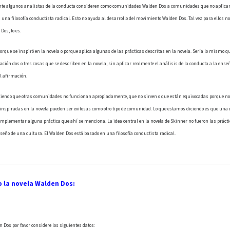
ente algunos analistas de la conducta consideren como comunidades Walden Dos a comunidades que no aplican
una filosofía conductista radical. Esto no ayuda al desarrollo del movimiento Walden Dos. Tal vez para ellos no
os, lo es.
ue se inspiró en la novela o porque aplica algunas de las prácticas descritas en la novela. Sería lo mismo q
ión dos o tres cosas que se describen en la novela, sin aplicar realmente el análisis de la conducta a la en
l afirmación.
iciendo que otras comunidades no funcionan apropiadamente, que no sirven o que están equivocadas porque 
nspiradas en la novela pueden ser exitosas como otro tipo de comunidad. Lo que estamos diciendo es que un
 implementar alguna práctica que ahí se menciona. La idea central en la novela de Skinner no fueron las práctic
diseño de una cultura. El Walden Dos está basado en una filosofía conductista radical.
 la novela Walden Dos:
n Dos por favor considere los siguientes datos: