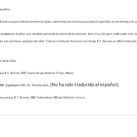
ientífico.
5. Existe una gran diferencia entre los datos sobre conducta humana que había disponibles en ese tiempo y los
s que podemos diseñar una sociedad aplicando la ciencia de la conducta. Sería muy útil para usted saber más sob
 tres primeros capítulos del libro: “Ciencia y Conducta Humana” escrito por B. F. Skinner, en 1953 y traducido a
 serle útiles:
dad.
B. F. Skinner, 1978. Traducido por editorial Trillas. Mexico
. (No ha sido traducido al español).
1987. Englewood Clifffs, NJ: Prentice-Hall
etrospectiva.
B. F. Skinner, 1989. Traducido en 1991 por Editorial Limusa.