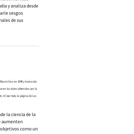
dia y analiza desde
darle sesgos
nales de sus
l Macmillan en 1948 y traducida
 en los datos obtenidos por la
. Al leer toda la página de Los
e la ciencia de la
ue aumenten
 objetivos como un