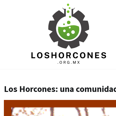
Skip
to
content
Los Horcones: una comunida