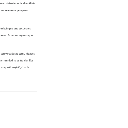
 consistentemente el análisis
 sea relevante, pero para
ue decir que una escuela es
señanza. Estamos seguros que
no son verdaderas comunidades
a comunidad no es Walden Dos
as que él sugirió, sino la