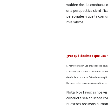
walden dos, la conducta 
una perspectiva científic
personales y que la comun
miembros.
¿Por qué decimos que Los
El nombre Walden Dos proviene de la novela 
al español por la editorial Fontanela en 196
ciencia de la conducta. Estos datos se apli
Horcones usted puede ver cómo aplicamos l
Nota. Por favor, si nos v
conducta sea aplicada co
nuestros recursos human