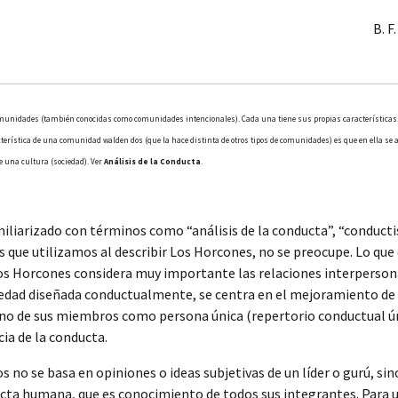
B. F
comunidades (también conocidas como comunidades intencionales). Cada una tiene sus propias características
rística de una comunidad walden dos (que la hace distinta de otros tipos de comunidades) es que en ella se ap
de una cultura (sociedad). Ver
Análisis de la Conducta
.
miliarizado con términos como “análisis de la conducta”, “conduct
es que utilizamos al describir Los Horcones, no se preocupe. Lo que
Los Horcones considera muy importante las relaciones interpersona
dad diseñada conductualmente, se centra en el mejoramiento de e
 uno de sus miembros como persona única (repertorio conductual ú
cia de la conducta.
no se basa en opiniones o ideas subjetivas de un líder o gurú, sin
ducta humana, que es conocimiento de todos sus integrantes. Para